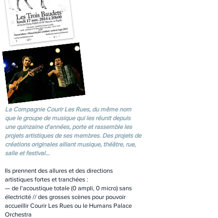
La Compagnie Courir Les Rues, du même nom
que le groupe de musique qui les réunit depuis
une quinzaine d'années, porte et rassemble les
projets artistiques de ses membres. Des projets de
créations originales alliant musique, théâtre, rue,
salle et festival...
Ils prennent des allures et des directions
artistiques fortes et tranchées :
— de l'acoustique totale (0 ampli, 0 micro) sans
électricité // des grosses scènes pour pouvoir
accueillir Courir Les Rues ou le Humans Palace
Orchestra