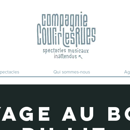
pectacles
Qui sommes-nous
Ag
yage au b